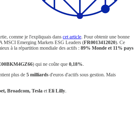
artie, comme je l'expliquais dans
cet article
. Pour obtenir une bonne
 PEA MSCI Emerging Markets ESG Leaders (
FR0013412020
). Ce
ieux à la répartition mondiale des actifs :
89% Monde et 11% pays
E00BKM4GZ66
) qui ne coûte que
0,18%
.
tient plus de
5 milliards
d'euros d'actifs sous gestion. Mais
bet, Broadcom, Tesla
et
Eli Lilly
.