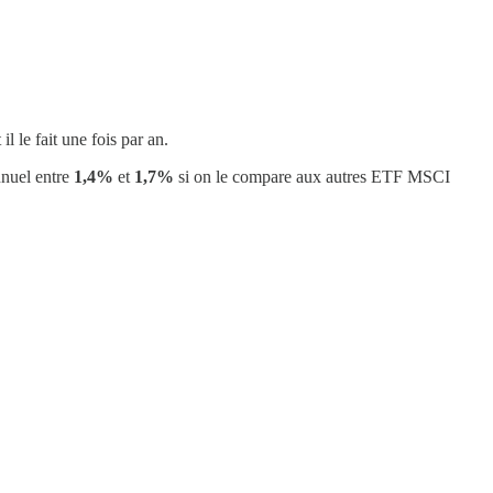
 il le fait une fois par an.
nnuel entre
1,4%
et
1,7%
si on le compare aux autres ETF MSCI