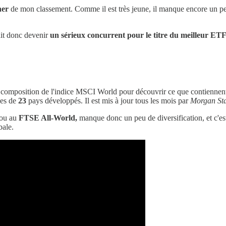
her
de mon classement. Comme il est très jeune, il manque encore un peu 
ait donc devenir
un sérieux concurrent pour le titre du meilleur E
la composition de l'indice MSCI World pour découvrir ce que contiennen
ues de
23
pays développés. Il est mis à jour tous les mois par
Morgan Sta
ou au
FTSE All-World,
manque donc un peu de diversification, et c'est 
bale.