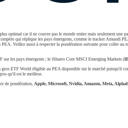
e plus optimal car il ne couvre pas le monde entier mais seulement une p
un compère qui réplique les pays émergents, comme le tracker Amundi
u PEA. Veillez aussi à respecter la pondération suivante pour coller au m
'ETF sur les pays émergents ; le iShares Core MSCI Emerging Markets (
I
gros ETF World éligible au PEA disponible sur le marché puisqu'il con
ros qu'il est le meilleur.
dre de pondération,
Apple, Microsoft, Nvidia, Amazon, Meta, Alpha