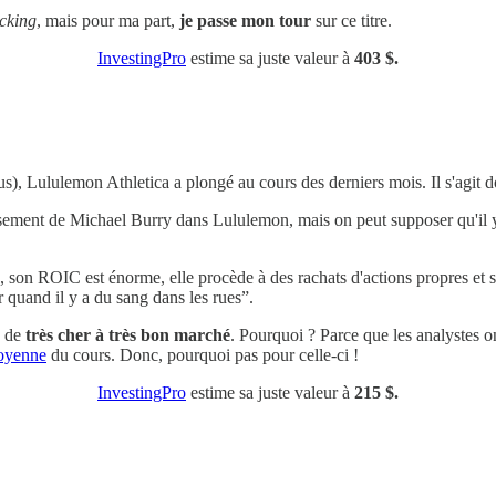
icking
, mais pour ma part,
je passe mon tour
sur ce titre.
InvestingPro
estime sa juste valeur à
403 $.
), Lululemon Athletica a plongé au cours des derniers mois. Il s'agit 
tissement de Michael Burry dans Lululemon, mais on peut supposer qu'il 
table, son ROIC est énorme, elle procède à des rachats d'actions propres e
 quand il y a du sang dans les rues”.
é de
très cher à très bon marché
. Pourquoi ? Parce que les analystes on
moyenne
du cours. Donc, pourquoi pas pour celle-ci !
InvestingPro
estime sa juste valeur à
215 $.