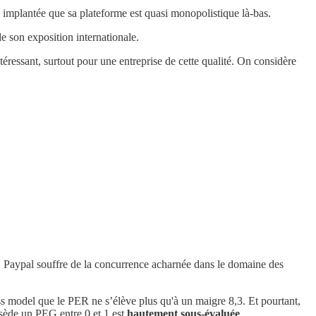
n implantée que sa plateforme est quasi monopolistique là-bas.
de son exposition internationale.
ntéressant, surtout pour une entreprise de cette qualité. On considère
s, Paypal souffre de la concurrence acharnée dans le domaine des
ess model que le PER ne s’élève plus qu'à un maigre 8,3. Et pourtant,
ossède un PEG entre 0 et 1 est
hautement sous-évaluée
.