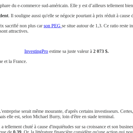
 phare du e-commerce sud-américain. Elle y est d’ailleurs tellement bie
dent
. Il souligne aussi qu'elle se négocie pourtant à prix réduit à cause 
rix sacrifié non plus car
son PEG
se situe autour de 1,3. Ce ratio reste i
sont attractives.
InvestingPro
estime sa juste valeur à
2 073 $.
 et la France.
'entreprise serait même mourante, d'après certains investisseurs. Certe
s elle est, selon Michael Burry, loin d'être en stade terminal.
ix a tellement chuté à cause d'inquiétudes sur sa croissance et son busin
t que de
0,39
. Or, la littérature financière considère qu'une action qui p