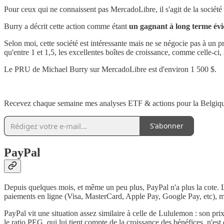
Pour ceux qui ne connaissent pas MercadoLibre, il s'agit de la société
Burry a décrit cette action comme étant
un gagnant à long terme évi
Selon moi, cette société est intéressante mais ne se négocie pas à un p
qu'entre 1 et 1,5, les excellentes boîtes de croissance, comme celle-ci, 
Le PRU de Michael Burry sur MercadoLibre est d'environ 1 500 $.
Recevez chaque semaine mes analyses ETF & actions pour la Belgique
S'abonner
PayPal
Depuis quelques mois, et même un peu plus, PayPal n'a plus la cote. L
paiements en ligne (Visa, MasterCard, Apple Pay, Google Pay, etc), mai
PayPal vit une situation assez similaire à celle de Lululemon : son pr
le ratio PEG, qui lui tient compte de la croissance des bénéfices, n'es