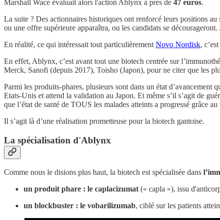
Marshall Wace évaluait alors l'action Ablynx à près de
47 euros
.
La suite ? Des actionnaires historiques ont renforcé leurs positions au
ou une offre supérieure apparaîtra, ou les candidats se décourageront. 
En réalité, ce qui intéressait tout particulièrement
Novo Nordisk
, c’es
En effet, Ablynx, c’est avant tout une biotech centrée sur l’immunoth
Merck, Sanofi (depuis 2017), Toisho (Japon), pour ne citer que les pl
Parmi les produits-phares, plusieurs sont dans un état d’avancement qui
Etats-Unis et attend la validation au Japon. Et même s’il s’agit de guér
que l’état de santé de TOUS les malades atteints a progressé grâce au 
Il s’agit là d’une réalisation prometteuse pour la biotech gantoise.
La spécialisation d'Ablynx
Comme nous le disions plus haut, la biotech est spécialisée dans
l’im
un produit phare : le
caplacizumat
(« capla »), issu d'antico
un blockbuster : le
vobarilizumab
, ciblé sur les patients at