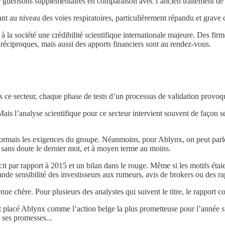
guérisons supplémentaires en comparaison avec l’ancien traitement de 
ant au niveau des voies respiratoires, particulièrement répandu et grave 
t à la société une crédibilité scientifique internationale majeure. Des f
s réciproques, mais aussi des apports financiers sont au rendez-vous.
 ce secteur, chaque phase de tests d’un processus de validation provoqu
ais l’analyse scientifique pour ce secteur intervient souvent de façon se
sormais les exigences du groupe. Néanmoins, pour Ablynx, on peut parle
nt sans doute le dernier mot, et à moyen terme au moins.
it par rapport à 2015 et un bilan dans le rouge. Même si les motifs étaien
 grande sensibilité des investisseurs aux rumeurs, avis de brokers ou des
ue chère. Pour plusieurs des analystes qui suivent le titre, le rapport 
it placé Ablynx comme l’action belge la plus prometteuse pour l’année sui
 ses promesses...