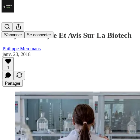
Ablynx : Analyse Et Avis Sur La Biotech
S'abonner
Se connecter
Philippe Meremans
janv. 23, 2018
1
Partager