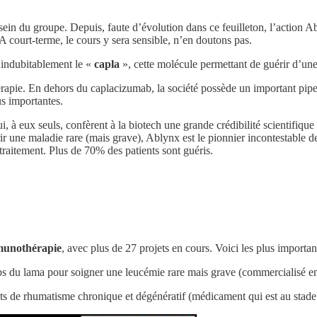
 sein du groupe. Depuis, faute d’évolution dans ce feuilleton, l’action A
A court-terme, le cours y sera sensible, n’en doutons pas.
t indubitablement le «
capla
», cette molécule permettant de guérir d’une
érapie. En dehors du caplacizumab, la société possède un important pipe
us importantes.
, à eux seuls, confèrent à la biotech une grande crédibilité scientifiqu
ir une maladie rare (mais grave), Ablynx est le pionnier incontestable de
traitement. Plus de 70% des patients sont guéris.
munothérapie
, avec plus de 27 projets en cours. Voici les plus important
rps du lama pour soigner une leucémie rare mais grave (commercialisé e
teints de rhumatisme chronique et dégénératif (médicament qui est au sta