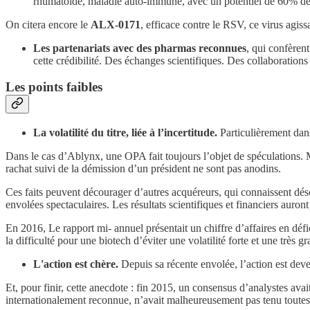
rhumatoïde, maladie auto-immune, avec un potentiel de 60% de 
On citera encore le
ALX-0171
, efficace contre le RSV, ce virus agiss
Les partenariats avec des pharmas reconnues
, qui confèren
cette crédibilité. Des échanges scientifiques. Des collaboration
Les points faibles
La volatilité du titre, liée à l’incertitude.
Particulièrement dans
Dans le cas d’Ablynx, une OPA fait toujours l’objet de spéculations. M
rachat suivi de la démission d’un président ne sont pas anodins.
Ces faits peuvent décourager d’autres acquéreurs, qui connaissent dé
envolées spectaculaires. Les résultats scientifiques et financiers auro
En 2016, Le rapport mi- annuel présentait un chiffre d’affaires en défic
la difficulté pour une biotech d’éviter une volatilité forte et une très
L'action est chère.
Depuis sa récente envolée, l’action est deven
Et, pour finir, cette anecdote : fin 2015, un consensus d’analystes ava
internationalement reconnue, n’avait malheureusement pas tenu toutes