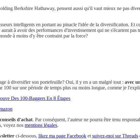
holding Berkshire Hathaway, pensent aussi qu'il vaut mieux ne pas diversi
eurs intelligents en portant au pinacle l'idée de la diversification. Et c
y aurait à avoir des performances d'investissement qui ne s'écartent pas
onde à moins d'y être contraint par la force?
tage à diversifier son portefeuille? Oui, il y en a un malgré tout :
avec un
 par 100 sur une période de temps plus ou moins longue, comme je l'expliq
rouve Des 100-Baggers En 8 Étapes
 Amazon
conseils d'achat
. Par conséquent, l’auteur ne pourra être tenu responsab
os, voyez nos
mentions légales
.
sletter
ci-dessous,
likez ma page Facebook
et
suivez-moi sur Threads