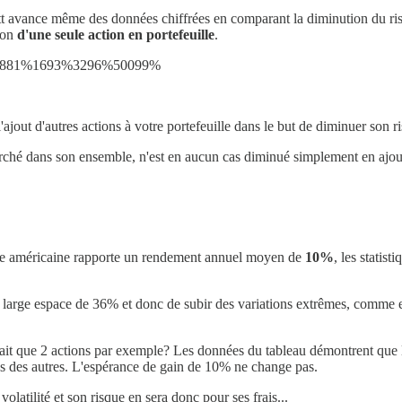
tt avance même des données chiffrées en comparant la diminution du ris
sion
d'une seule action en portefeuille
.
881%1693%3296%50099%
l'ajout d'autres actions à votre portefeuille dans le but de diminuer son 
marché dans son ensemble, n'est en aucun cas diminué simplement en ajouta
ourse américaine rapporte un rendement annuel moyen de
10%
, les statis
e large espace de 36% et donc de subir des variations extrêmes, comme e
ait que 2 actions par exemple? Les données du tableau démontrent que les 
unes des autres. L'espérance de gain de 10% ne change pas.
olatilité et son risque en sera donc pour ses frais...