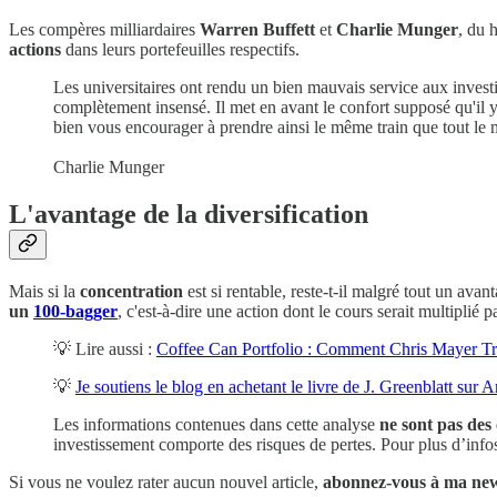
Les compères milliardaires
Warren Buffett
et
Charlie Munger
, du 
actions
dans leurs portefeuilles respectifs.
Les universitaires ont rendu un bien mauvais service aux investiss
complètement insensé. Il met en avant le confort supposé qu'il 
bien vous encourager à prendre ainsi le même train que tout le m
Charlie Munger
L'avantage de la diversification
Mais si la
concentration
est si rentable, reste-t-il malgré tout un avan
un
100-bagger
, c'est-à-dire une action dont le cours serait multiplié
💡 Lire aussi :
Coffee Can Portfolio : Comment Chris Mayer T
💡
Je soutiens le blog en achetant le livre de J. Greenblatt sur
Les informations contenues dans cette analyse
ne sont pas des 
investissement comporte des risques de pertes. Pour plus d’inf
Si vous ne voulez rater aucun nouvel article,
abonnez-vous à ma new