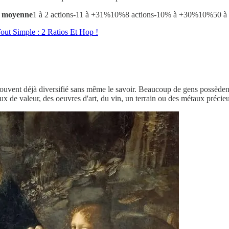
n moyenne
1 à 2 actions-11 à +31%10%8 actions-10% à +30%10%50 à
out Simple : 2 Ratios Et Hop !
ouvent déjà diversifié sans même le savoir. Beaucoup de gens possèdent e
 de valeur, des oeuvres d'art, du vin, un terrain ou des métaux précieu