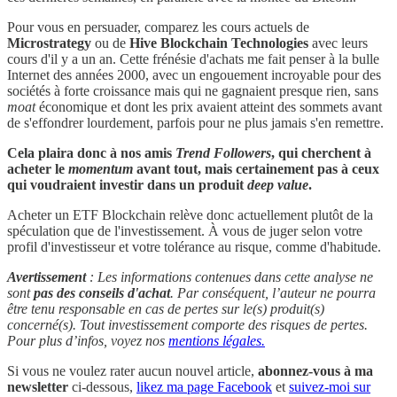
Pour vous en persuader, comparez les cours actuels de
Microstrategy
ou de
Hive Blockchain Technologies
avec leurs
cours d'il y a un an. Cette frénésie d'achats me fait penser à la bulle
Internet des années 2000, avec un engouement incroyable pour des
sociétés à forte croissance mais qui ne gagnaient presque rien, sans
moat
économique et dont les prix avaient atteint des sommets avant
de s'effondrer lourdement, parfois pour ne plus jamais s'en remettre.
Cela plaira donc à nos amis
Trend Followers
, qui cherchent à
acheter le
momentum
avant tout, mais certainement pas à ceux
qui voudraient investir dans un produit
deep value
.
Acheter un ETF Blockchain relève donc actuellement plutôt de la
spéculation que de l'investissement. À vous de juger selon votre
profil d'investisseur et votre tolérance au risque, comme d'habitude.
Avertissement
: Les informations contenues dans cette analyse ne
sont
pas des conseils d'achat
. Par conséquent, l’auteur ne pourra
être tenu responsable en cas de pertes sur le(s) produit(s)
concerné(s). Tout investissement comporte des risques de pertes.
Pour plus d’infos, voyez nos
mentions légales.
Si vous ne voulez rater aucun nouvel article,
abonnez-vous à ma
newsletter
ci-dessous,
likez ma page Facebook
et
suivez-moi sur