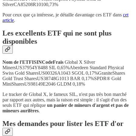
SilverCA85208R10100,73%
Pour ceux que ça intéresse, je détaille davantage ces ETF dans
cet
article
.
Les excellents ETF qui ne sont plus
disponibles
Nom de l'ETFISINCodeFrais
Global X Silver
Miners‎US37954Y8488 SIL 0,65%Aberdeen Standard Physical
Swiss Gold SharesUS00326A1043 SGOL 0,17%GraniteShares
Gold Trust SharesUS38748G1013 BAR 0,17%SPDR® Gold
MiniSharesUS98149E2046 GLDM 0,18%
Le tracker de Global X, le fameux SIL, n'est pas très bon marché
par rapport aux autres, mais la raison est simple : il s'agit d'un des
seuls ETF qui réplique
un panier de mineurs d'argent et pas de
mineurs aurifères
.
Mes demandes pour lister les ETF d'or