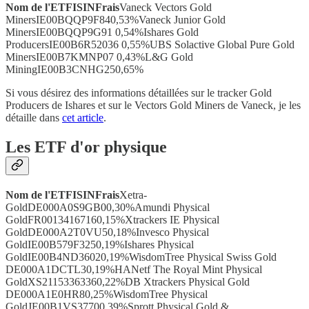
Nom de l'ETFISINFrais
Vaneck Vectors Gold
MinersIE00BQQP9F840,53%Vaneck Junior Gold
MinersIE00BQQP9G91 0,54%Ishares Gold
ProducersIE00B6R52036 0,55%UBS Solactive Global Pure Gold
MinersIE00B7KMNP07 0,43%L&G Gold
MiningIE00B3CNHG250,65%
Si vous désirez des informations détaillées sur le tracker Gold
Producers de Ishares et sur le Vectors Gold Miners de Vaneck, je les
détaille dans
cet article
.
Les ETF d'or physique
Nom de l'ETFISINFrais
Xetra-
GoldDE000A0S9GB00,30%Amundi Physical
GoldFR00134167160,15%Xtrackers IE Physical
GoldDE000A2T0VU50,18%Invesco Physical
GoldIE00B579F3250,19%Ishares Physical
GoldIE00B4ND36020,19%WisdomTree Physical Swiss Gold
DE000A1DCTL30,19%HANetf The Royal Mint Physical
GoldXS21153363360,22%DB Xtrackers Physical Gold
DE000A1E0HR80,25%WisdomTree Physical
GoldJE00B1VS37700,39%Sprott Physical Gold &