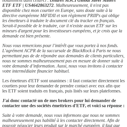
notamment dans celui-ci :
iShares MSCI Global Silver Miners
ETF ETF | US4642863272
. Malheureusement, il n'est pas
disponible chez mon courtier en Europe, sans doute suite à la
directive européenne MiFIDII et son règlement PRIIPs qui oblige
les émetteurs à traduire le document clé du tracker en français.
Serait-il possible de le traduire, car il n'existe aucun ETF sur les
mineurs d'argent pour les investisseurs européens, et je crois que la
demande est bien présente.
Nous vous remercions pour l’intérêt que vous portez à nos fonds.
L’agrément ACPR de la succursale de BlackRock à Paris ne nous
permettant pas de de répondre aux demandes de clients particuliers,
nous ne sommes malheureusement pas en mesure de donner suite à
votre demande d’information.
Aussi, nous vous invitons à contacter
votre intermédiaire financier habituel.
Les émetteurs d'ETF sont unanimes : il faut contacter directement les
courtiers pour leur demander de prendre contact avec eux afin que
les ETF soient traduits en français, puis listés sur leurs plateformes.
J'ai donc contacté un de mes brokers pour lui demander de
contacter une des sociétés émettrices d'ETF, et voici sa réponse :
Suite à votre demande, nous vous informons que nous ne sommes
malheureusement pas habilité à les contacter directement. Afin de
pouvoir négocier leurs produit sur le marché européen, il faut que