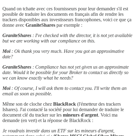
Quand on tchatte avec ces fournisseurs pour leur demander s'il est
possible de traduire les documents en français afin de rendre les
trackers disponibles aux investisseurs francophones, voici ce que ça
donne avec
GraniteShares
par exemple :
GraniteShares
: I've checked with the director, it is not yet available
but we are working with our compliance on this.
Moi
: Ok thank you very much. Have you got an approximative
date?
GraniteShares
: Compliance has not yet given us an approximate
date. Would it be possible for your Broker to contact us directly so
we can know exactly what he needs?
Moi
: Of course, I will ask them to contact you. I'll write them an
email as soon as possible.
Même son de cloche chez
BlackRock
(l'émetteur des trackers
Ishares). J'ai contacté la société pour lui demander de traduire le
document clé du tracker sur les
mineurs d'argent
. Voici ma
demande (en vert) et la réponse de BlackRock :
Je voudrais investir dans un ETF sur les mineurs d'argent,