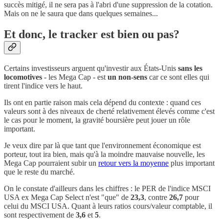
succès mitigé, il ne sera pas à l'abri d'une suppression de la cotation.
Mais on ne le saura que dans quelques semaines...
Et donc, le tracker est bien ou pas?
Certains investisseurs arguent qu'investir aux États-Unis
sans les
locomotives
- les Mega Cap - est
un non-sens
car ce sont elles qui
tirent l'indice vers le haut.
Ils ont en partie raison mais cela dépend du contexte : quand ces
valeurs sont à des niveaux de cherté relativement élevés comme c'est
le cas pour le moment, la gravité boursière peut jouer un rôle
important.
Je veux dire par là que tant que l'environnement économique est
porteur, tout ira bien, mais qu'à la moindre mauvaise nouvelle, les
Mega Cap pourraient subir un
retour vers la moyenne
plus important
que le reste du marché.
On le constate d'ailleurs dans les chiffres : le PER de l'indice MSCI
USA ex Mega Cap Select n'est "que" de
23,3
, contre
26,7
pour
celui du MSCI USA. Quant à leurs ratios cours/valeur comptable, il
sont respectivement de
3,6
et
5
.