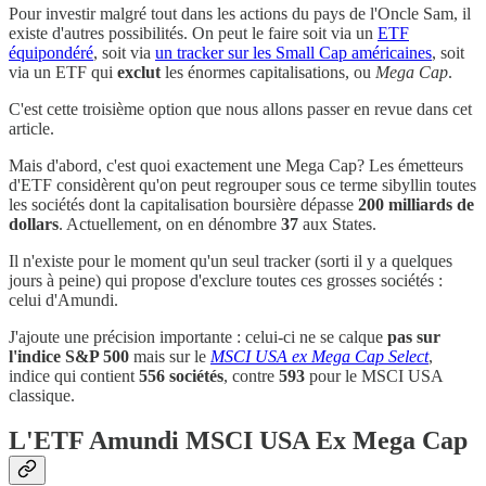
Pour investir malgré tout dans les actions du pays de l'Oncle Sam, il
existe d'autres possibilités. On peut le faire soit via un
ETF
équipondéré
, soit via
un tracker sur les Small Cap américaines
, soit
via un ETF qui
exclut
les énormes capitalisations, ou
Mega Cap
.
C'est cette troisième option que nous allons passer en revue dans cet
article.
Mais d'abord, c'est quoi exactement une Mega Cap? Les émetteurs
d'ETF considèrent qu'on peut regrouper sous ce terme sibyllin toutes
les sociétés dont la capitalisation boursière dépasse
200 milliards de
dollars
. Actuellement, on en dénombre
37
aux States.
Il n'existe pour le moment qu'un seul tracker (sorti il y a quelques
jours à peine) qui propose d'exclure toutes ces grosses sociétés :
celui d'Amundi.
J'ajoute une précision importante : celui-ci ne se calque
pas sur
l'indice S&P 500
mais sur le
MSCI USA ex Mega Cap Select
,
indice qui contient
556 sociétés
, contre
593
pour le MSCI USA
classique.
L'ETF Amundi MSCI USA Ex Mega Cap