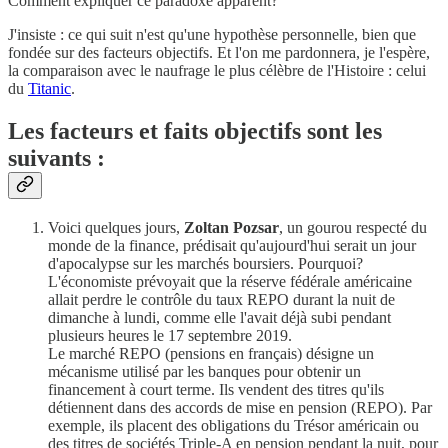
Comment expliquer ce paradoxe apparent?
J'insiste : ce qui suit n'est qu'une hypothèse personnelle, bien que
fondée sur des facteurs objectifs. Et l'on me pardonnera, je l'espère,
la comparaison avec le naufrage le plus célèbre de l'Histoire : celui
du
Titanic
.
Les facteurs et faits objectifs sont les
suivants :
Voici quelques jours,
Zoltan Pozsar
, un gourou respecté du
monde de la finance, prédisait qu'aujourd'hui serait un jour
d'apocalypse sur les marchés boursiers. Pourquoi?
L'économiste prévoyait que la réserve fédérale américaine
allait perdre le contrôle du taux REPO durant la nuit de
dimanche à lundi, comme elle l'avait déjà subi pendant
plusieurs heures le 17 septembre 2019.
Le marché REPO (pensions en français) désigne un
mécanisme utilisé par les banques pour obtenir un
financement à court terme. Ils vendent des titres qu'ils
détiennent dans des accords de mise en pension (REPO). Par
exemple, ils placent des obligations du Trésor américain ou
des titres de sociétés Triple-A en pension pendant la nuit, pour