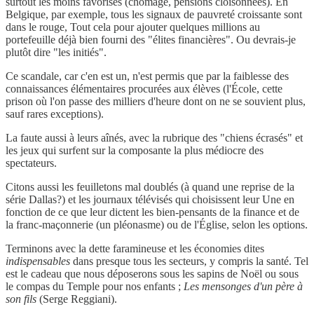
surtout les moins favorisés (chômage, pensions cloisonnées). En
Belgique, par exemple, tous les signaux de pauvreté croissante sont
dans le rouge, Tout cela pour ajouter quelques millions au
portefeuille déjà bien fourni des "élites financières". Ou devrais-je
plutôt dire "les initiés".
Ce scandale, car c'en est un, n'est permis que par la faiblesse des
connaissances élémentaires procurées aux élèves (l'École, cette
prison où l'on passe des milliers d'heure dont on ne se souvient plus,
sauf rares exceptions).
La faute aussi à leurs aînés, avec la rubrique des "chiens écrasés" et
les jeux qui surfent sur la composante la plus médiocre des
spectateurs.
Citons aussi les feuilletons mal doublés (à quand une reprise de la
série Dallas?) et les journaux télévisés qui choisissent leur Une en
fonction de ce que leur dictent les bien-pensants de la finance et de
la franc-maçonnerie (un pléonasme) ou de l'Église, selon les options.
Terminons avec la dette faramineuse et les économies dites
indispensables
dans presque tous les secteurs, y compris la santé. Tel
est le cadeau que nous déposerons sous les sapins de Noël ou sous
le compas du Temple pour nos enfants ;
Les mensonges d'un père à
son fils
(Serge Reggiani).