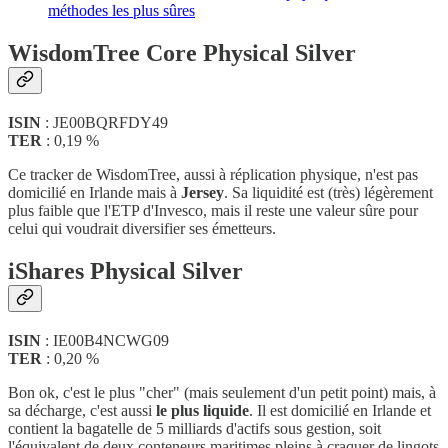
méthodes les plus sûres
WisdomTree Core Physical Silver
ISIN
: JE00BQRFDY49
TER
: 0,19 %
Ce tracker de WisdomTree, aussi à réplication physique, n'est pas
domicilié en Irlande mais à
Jersey
. Sa liquidité est (très) légèrement
plus faible que l'ETP d'Invesco, mais il reste une valeur sûre pour
celui qui voudrait diversifier ses émetteurs.
iShares Physical Silver
ISIN
: IE00B4NCWG09
TER
: 0,20 %
Bon ok, c'est le plus "cher" (mais seulement d'un petit point) mais, à
sa décharge, c'est aussi
le plus liquide
. Il est domicilié en Irlande et
contient la bagatelle de 5 milliards d'actifs sous gestion, soit
l'équivalent de deux conteneurs maritimes pleins à craquer de lingots